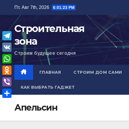
Перейти
Пт. Авг 7th, 2026
6:01:24 PM
к
содержимому
Строительная
зона
T
Строим будущее сегодня
e
V
l
K
W
ГЛАВНАЯ
СТРОИМ ДОМ САМИ
e
h
O
g
a
КАК ВЫБРАТЬ ГАДЖЕТ
d
r
V
t
n
a
i
О
s
Апельсин
o
m
b
т
A
k
e
п
p
l
r