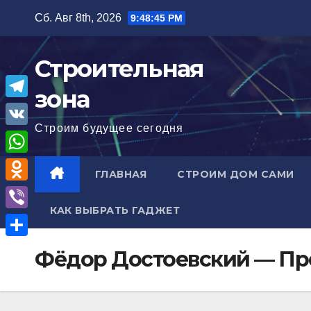
Перейти
Сб. Авг 8th, 2026
9:48:46 PM
к
содержимому
Строительная
зона
T
Строим будущее сегодня
e
V
l
K
W
ГЛАВНАЯ
СТРОИМ ДОМ САМИ
e
h
O
g
a
КАК ВЫБРАТЬ ГАДЖЕТ
d
r
V
t
n
a
i
О
s
Фёдор Достоевский — Пр
o
m
b
т
A
k
e
п
p
l
r