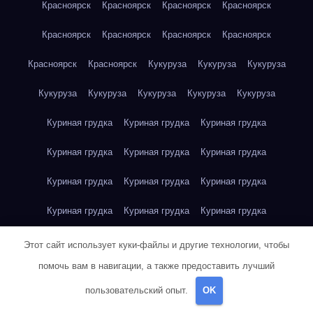
Красноярск
Красноярск
Красноярск
Красноярск
Красноярск
Красноярск
Красноярск
Красноярск
Красноярск
Красноярск
Кукуруза
Кукуруза
Кукуруза
Кукуруза
Кукуруза
Кукуруза
Кукуруза
Кукуруза
Куриная грудка
Куриная грудка
Куриная грудка
Куриная грудка
Куриная грудка
Куриная грудка
Куриная грудка
Куриная грудка
Куриная грудка
Куриная грудка
Куриная грудка
Куриная грудка
Куриная грудка
Куриное яйцо
Куриное яйцо
Куриное яйцо
Этот сайт использует куки-файлы и другие технологии, чтобы
помочь вам в навигации, а также предоставить лучший
Куриное яйцо
Куриное яйцо
Куриное яйцо
Куриное яйцо
пользовательский опыт.
OK
Куриное яйцо
Куриное яйцо