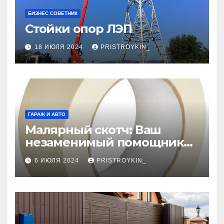
БИЗНЕС СОВЕТНИК
Стойки опор ЛЭП
18 ИЮЛЯ 2024
PRISTROYKIN_
ГАРАЖ И АВТО
Малярный скотч: Ваш
незаменимый помощник
при ремонтных работах
6 ИЮЛЯ 2024
PRISTROYKIN_