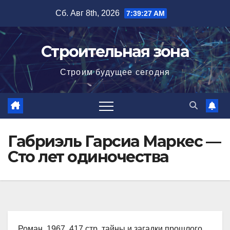
Перейти
Сб. Авг 8th, 2026
7:39:28 AM
к
содержимому
Строительная зона
Строим будущее сегодня
Габриэль Гарсиа Маркес —
Сто лет одиночества
Роман, 1967, 417 стр. тайны и загадки прошлого