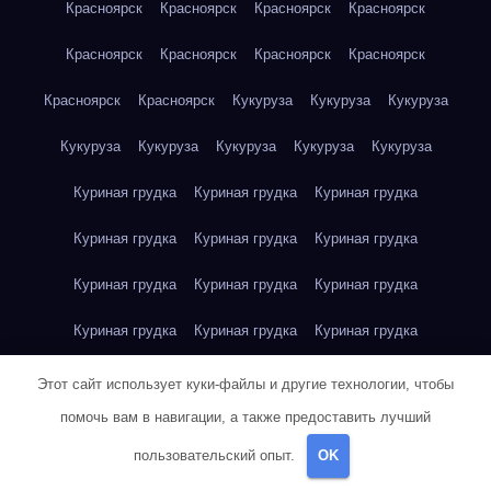
Красноярск
Красноярск
Красноярск
Красноярск
Красноярск
Красноярск
Красноярск
Красноярск
Красноярск
Красноярск
Кукуруза
Кукуруза
Кукуруза
Кукуруза
Кукуруза
Кукуруза
Кукуруза
Кукуруза
Куриная грудка
Куриная грудка
Куриная грудка
Куриная грудка
Куриная грудка
Куриная грудка
Куриная грудка
Куриная грудка
Куриная грудка
Куриная грудка
Куриная грудка
Куриная грудка
Куриная грудка
Куриное яйцо
Куриное яйцо
Куриное яйцо
Этот сайт использует куки-файлы и другие технологии, чтобы
помочь вам в навигации, а также предоставить лучший
Куриное яйцо
Куриное яйцо
Куриное яйцо
Куриное яйцо
пользовательский опыт.
OK
Куриное яйцо
Куриное яйцо