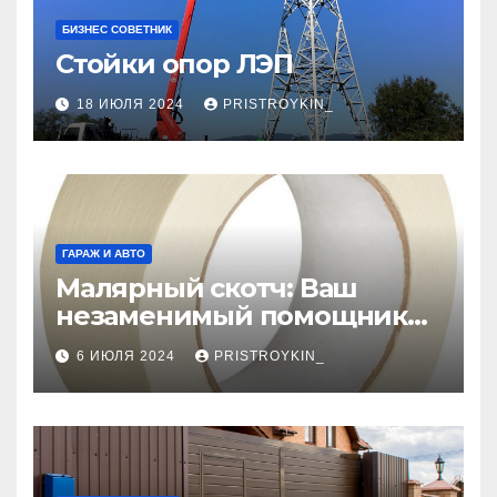
БИЗНЕС СОВЕТНИК
Стойки опор ЛЭП
18 ИЮЛЯ 2024
PRISTROYKIN_
ГАРАЖ И АВТО
Малярный скотч: Ваш
незаменимый помощник
при ремонтных работах
6 ИЮЛЯ 2024
PRISTROYKIN_