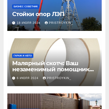
БИЗНЕС СОВЕТНИК
Стойки опор ЛЭП
18 ИЮЛЯ 2024
PRISTROYKIN_
ГАРАЖ И АВТО
Малярный скотч: Ваш
незаменимый помощник
при ремонтных работах
6 ИЮЛЯ 2024
PRISTROYKIN_