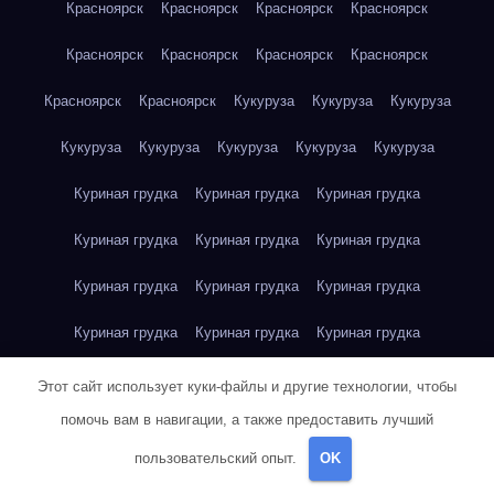
Красноярск
Красноярск
Красноярск
Красноярск
Красноярск
Красноярск
Красноярск
Красноярск
Красноярск
Красноярск
Кукуруза
Кукуруза
Кукуруза
Кукуруза
Кукуруза
Кукуруза
Кукуруза
Кукуруза
Куриная грудка
Куриная грудка
Куриная грудка
Куриная грудка
Куриная грудка
Куриная грудка
Куриная грудка
Куриная грудка
Куриная грудка
Куриная грудка
Куриная грудка
Куриная грудка
Куриная грудка
Куриное яйцо
Куриное яйцо
Куриное яйцо
Этот сайт использует куки-файлы и другие технологии, чтобы
помочь вам в навигации, а также предоставить лучший
Куриное яйцо
Куриное яйцо
Куриное яйцо
Куриное яйцо
пользовательский опыт.
OK
Куриное яйцо
Куриное яйцо