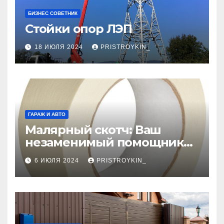
БИЗНЕС СОВЕТНИК
Стойки опор ЛЭП
18 ИЮЛЯ 2024
PRISTROYKIN_
ГАРАЖ И АВТО
Малярный скотч: Ваш
незаменимый помощник
при ремонтных работах
6 ИЮЛЯ 2024
PRISTROYKIN_