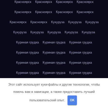
Красноярск
Красноярск
Красноярск
Красноярск
Красноярск
Красноярск
Красноярск
Красноярск
Красноярск
Красноярск
Кукуруза
Кукуруза
Кукуруза
Кукуруза
Кукуруза
Кукуруза
Кукуруза
Кукуруза
Куриная грудка
Куриная грудка
Куриная грудка
Куриная грудка
Куриная грудка
Куриная грудка
Куриная грудка
Куриная грудка
Куриная грудка
Куриная грудка
Куриная грудка
Куриная грудка
Куриная грудка
Куриное яйцо
Куриное яйцо
Куриное яйцо
Этот сайт использует куки-файлы и другие технологии, чтобы
помочь вам в навигации, а также предоставить лучший
Куриное яйцо
Куриное яйцо
Куриное яйцо
Куриное яйцо
пользовательский опыт.
OK
Куриное яйцо
Куриное яйцо