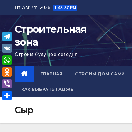
Перейти
Пт. Авг 7th, 2026
1:43:38 PM
к
содержимому
Строительная
зона
T
Строим будущее сегодня
e
V
l
K
W
ГЛАВНАЯ
СТРОИМ ДОМ САМИ
e
h
O
g
a
КАК ВЫБРАТЬ ГАДЖЕТ
d
r
V
t
n
a
i
О
s
Сыр
o
m
b
т
A
k
e
п
p
l
r