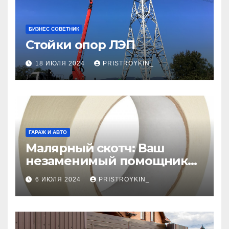
БИЗНЕС СОВЕТНИК
Стойки опор ЛЭП
18 ИЮЛЯ 2024
PRISTROYKIN_
ГАРАЖ И АВТО
Малярный скотч: Ваш
незаменимый помощник
при ремонтных работах
6 ИЮЛЯ 2024
PRISTROYKIN_