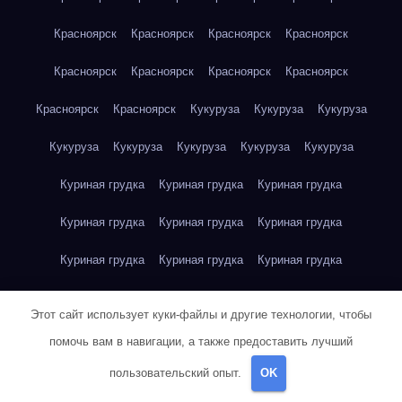
Красноярск
Красноярск
Красноярск
Красноярск
Красноярск
Красноярск
Красноярск
Красноярск
Красноярск
Красноярск
Кукуруза
Кукуруза
Кукуруза
Кукуруза
Кукуруза
Кукуруза
Кукуруза
Кукуруза
Куриная грудка
Куриная грудка
Куриная грудка
Куриная грудка
Куриная грудка
Куриная грудка
Куриная грудка
Куриная грудка
Куриная грудка
Куриная грудка
Куриная грудка
Куриная грудка
Этот сайт использует куки-файлы и другие технологии, чтобы
Куриная грудка
Куриное яйцо
Куриное яйцо
Куриное яйцо
помочь вам в навигации, а также предоставить лучший
пользовательский опыт.
OK
Куриное яйцо
Куриное яйцо
Куриное яйцо
Куриное яйцо