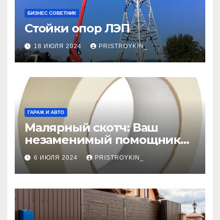
БИЗНЕС СОВЕТНИК
Стойки опор ЛЭП
18 ИЮЛЯ 2024
PRISTROYKIN_
ГАРАЖ И АВТО
Малярный скотч: Ваш
незаменимый помощник
при ремонтных работах
6 ИЮЛЯ 2024
PRISTROYKIN_