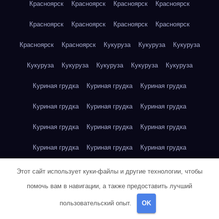
Красноярск
Красноярск
Красноярск
Красноярск
Красноярск
Красноярск
Красноярск
Красноярск
Красноярск
Красноярск
Кукуруза
Кукуруза
Кукуруза
Кукуруза
Кукуруза
Кукуруза
Кукуруза
Кукуруза
Куриная грудка
Куриная грудка
Куриная грудка
Куриная грудка
Куриная грудка
Куриная грудка
Куриная грудка
Куриная грудка
Куриная грудка
Куриная грудка
Куриная грудка
Куриная грудка
Куриная грудка
Куриное яйцо
Куриное яйцо
Куриное яйцо
Этот сайт использует куки-файлы и другие технологии, чтобы
помочь вам в навигации, а также предоставить лучший
Куриное яйцо
Куриное яйцо
Куриное яйцо
Куриное яйцо
пользовательский опыт.
OK
Куриное яйцо
Куриное яйцо