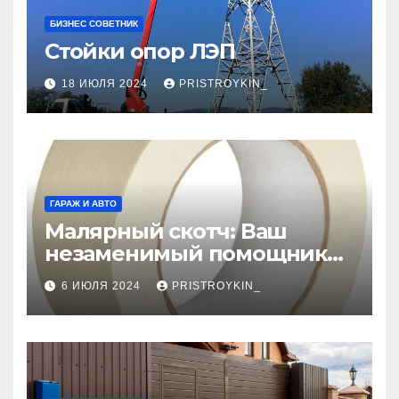
БИЗНЕС СОВЕТНИК
Стойки опор ЛЭП
18 ИЮЛЯ 2024
PRISTROYKIN_
ГАРАЖ И АВТО
Малярный скотч: Ваш
незаменимый помощник
при ремонтных работах
6 ИЮЛЯ 2024
PRISTROYKIN_