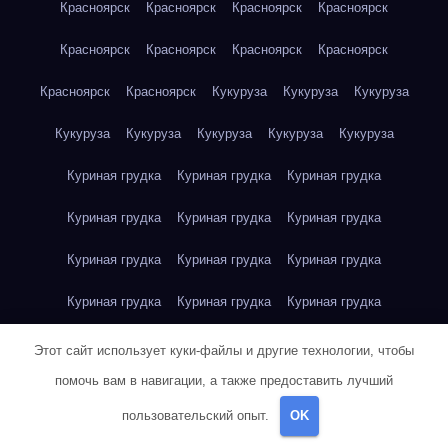
Красноярск
Красноярск
Красноярск
Красноярск
Красноярск
Красноярск
Красноярск
Красноярск
Красноярск
Красноярск
Кукуруза
Кукуруза
Кукуруза
Кукуруза
Кукуруза
Кукуруза
Кукуруза
Кукуруза
Куриная грудка
Куриная грудка
Куриная грудка
Куриная грудка
Куриная грудка
Куриная грудка
Куриная грудка
Куриная грудка
Куриная грудка
Куриная грудка
Куриная грудка
Куриная грудка
Куриная грудка
Куриное яйцо
Куриное яйцо
Куриное яйцо
Этот сайт использует куки-файлы и другие технологии, чтобы
помочь вам в навигации, а также предоставить лучший
Куриное яйцо
Куриное яйцо
Куриное яйцо
Куриное яйцо
пользовательский опыт.
OK
Куриное яйцо
Куриное яйцо