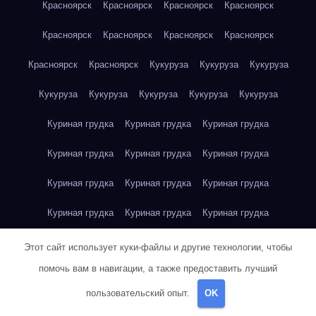
Красноярск
Красноярск
Красноярск
Красноярск
Красноярск
Красноярск
Красноярск
Красноярск
Красноярск
Красноярск
Кукуруза
Кукуруза
Кукуруза
Кукуруза
Кукуруза
Кукуруза
Кукуруза
Кукуруза
Куриная грудка
Куриная грудка
Куриная грудка
Куриная грудка
Куриная грудка
Куриная грудка
Куриная грудка
Куриная грудка
Куриная грудка
Куриная грудка
Куриная грудка
Куриная грудка
Куриная грудка
Куриное яйцо
Куриное яйцо
Куриное яйцо
Этот сайт использует куки-файлы и другие технологии, чтобы
помочь вам в навигации, а также предоставить лучший
Куриное яйцо
Куриное яйцо
Куриное яйцо
Куриное яйцо
пользовательский опыт.
OK
Куриное яйцо
Куриное яйцо