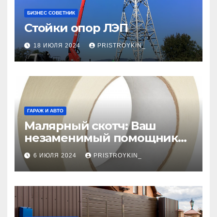
БИЗНЕС СОВЕТНИК
Стойки опор ЛЭП
18 ИЮЛЯ 2024
PRISTROYKIN_
ГАРАЖ И АВТО
Малярный скотч: Ваш
незаменимый помощник
при ремонтных работах
6 ИЮЛЯ 2024
PRISTROYKIN_