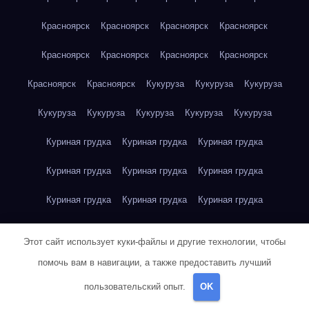
Красноярск
Красноярск
Красноярск
Красноярск
Красноярск
Красноярск
Красноярск
Красноярск
Красноярск
Красноярск
Кукуруза
Кукуруза
Кукуруза
Кукуруза
Кукуруза
Кукуруза
Кукуруза
Кукуруза
Куриная грудка
Куриная грудка
Куриная грудка
Куриная грудка
Куриная грудка
Куриная грудка
Куриная грудка
Куриная грудка
Куриная грудка
Куриная грудка
Куриная грудка
Куриная грудка
Этот сайт использует куки-файлы и другие технологии, чтобы
Куриная грудка
Куриное яйцо
Куриное яйцо
Куриное яйцо
помочь вам в навигации, а также предоставить лучший
пользовательский опыт.
OK
Куриное яйцо
Куриное яйцо
Куриное яйцо
Куриное яйцо