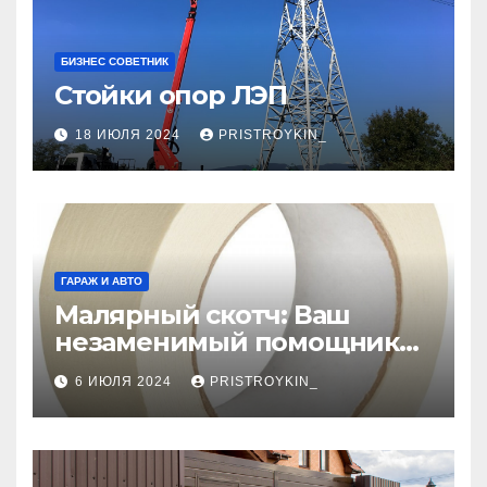
БИЗНЕС СОВЕТНИК
Стойки опор ЛЭП
18 ИЮЛЯ 2024
PRISTROYKIN_
ГАРАЖ И АВТО
Малярный скотч: Ваш
незаменимый помощник
при ремонтных работах
6 ИЮЛЯ 2024
PRISTROYKIN_