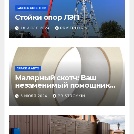
БИЗНЕС СОВЕТНИК
Стойки опор ЛЭП
18 ИЮЛЯ 2024
PRISTROYKIN_
ГАРАЖ И АВТО
Малярный скотч: Ваш
незаменимый помощник
при ремонтных работах
6 ИЮЛЯ 2024
PRISTROYKIN_