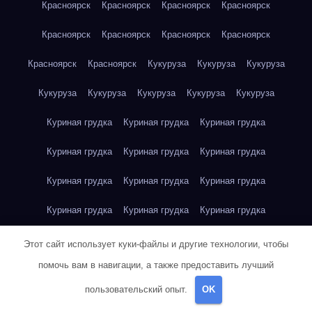
Красноярск
Красноярск
Красноярск
Красноярск
Красноярск
Красноярск
Красноярск
Красноярск
Красноярск
Красноярск
Кукуруза
Кукуруза
Кукуруза
Кукуруза
Кукуруза
Кукуруза
Кукуруза
Кукуруза
Куриная грудка
Куриная грудка
Куриная грудка
Куриная грудка
Куриная грудка
Куриная грудка
Куриная грудка
Куриная грудка
Куриная грудка
Куриная грудка
Куриная грудка
Куриная грудка
Куриная грудка
Куриное яйцо
Куриное яйцо
Куриное яйцо
Этот сайт использует куки-файлы и другие технологии, чтобы
помочь вам в навигации, а также предоставить лучший
Куриное яйцо
Куриное яйцо
Куриное яйцо
Куриное яйцо
пользовательский опыт.
OK
Куриное яйцо
Куриное яйцо