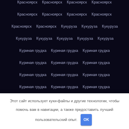
Красноярск
Красноярск
Красноярск
Красноярск
Красноярск
Красноярск
Красноярск
Красноярск
Красноярск
Красноярск
Кукуруза
Кукуруза
Кукуруза
Кукуруза
Кукуруза
Кукуруза
Кукуруза
Кукуруза
Куриная грудка
Куриная грудка
Куриная грудка
Куриная грудка
Куриная грудка
Куриная грудка
Куриная грудка
Куриная грудка
Куриная грудка
Куриная грудка
Куриная грудка
Куриная грудка
Куриная грудка
Куриное яйцо
Куриное яйцо
Куриное яйцо
Этот сайт использует куки-файлы и другие технологии, чтобы
помочь вам в навигации, а также предоставить лучший
Куриное яйцо
Куриное яйцо
Куриное яйцо
Куриное яйцо
пользовательский опыт.
OK
Куриное яйцо
Куриное яйцо