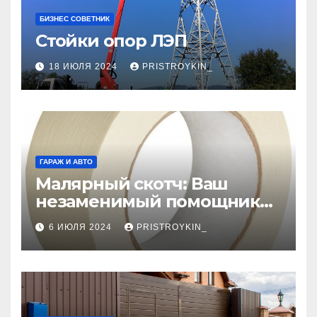
БИЗНЕС СОВЕТНИК
Стойки опор ЛЭП
18 ИЮЛЯ 2024
PRISTROYKIN_
ГАРАЖ И АВТО
Малярный скотч: Ваш
незаменимый помощник
при ремонтных работах
6 ИЮЛЯ 2024
PRISTROYKIN_