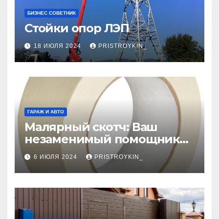
БИЗНЕС СОВЕТНИК
Стойки опор ЛЭП
18 ИЮЛЯ 2024
PRISTROYKIN_
ГАРАЖ И АВТО
Малярный скотч: Ваш
незаменимый помощник
при ремонтных работах
6 ИЮЛЯ 2024
PRISTROYKIN_