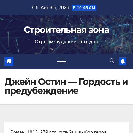
Перейти
Сб. Авг 8th, 2026
5:10:46 AM
к
содержимому
Строительная зона
Строим будущее сегодня
Джейн Остин — Гордость и
предубеждение
Роман, 1813, 279 стр. судьба и выбор героя