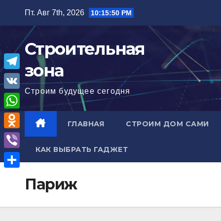
Перейти
Пт. Авг 7th, 2026
10:15:52 PM
к
содержимому
Строительная
зона
T
Строим будущее сегодня
e
V
l
K
W
ГЛАВНАЯ
СТРОИМ ДОМ САМИ
e
h
O
g
a
КАК ВЫБРАТЬ ГАДЖЕТ
d
r
V
t
n
a
i
О
s
Париж
o
m
b
т
A
k
e
п
p
l
r