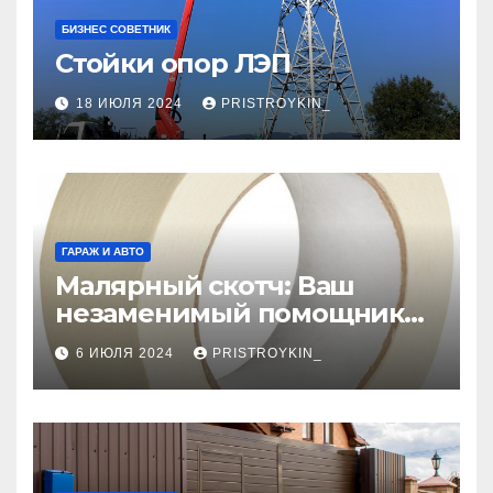
БИЗНЕС СОВЕТНИК
Стойки опор ЛЭП
18 ИЮЛЯ 2024
PRISTROYKIN_
ГАРАЖ И АВТО
Малярный скотч: Ваш
незаменимый помощник
при ремонтных работах
6 ИЮЛЯ 2024
PRISTROYKIN_