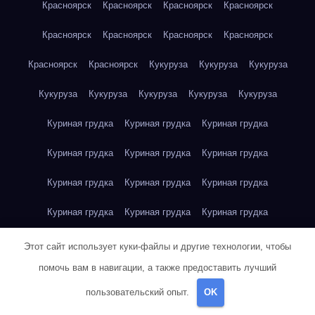
Красноярск
Красноярск
Красноярск
Красноярск
Красноярск
Красноярск
Красноярск
Красноярск
Красноярск
Красноярск
Кукуруза
Кукуруза
Кукуруза
Кукуруза
Кукуруза
Кукуруза
Кукуруза
Кукуруза
Куриная грудка
Куриная грудка
Куриная грудка
Куриная грудка
Куриная грудка
Куриная грудка
Куриная грудка
Куриная грудка
Куриная грудка
Куриная грудка
Куриная грудка
Куриная грудка
Куриная грудка
Куриное яйцо
Куриное яйцо
Куриное яйцо
Этот сайт использует куки-файлы и другие технологии, чтобы
помочь вам в навигации, а также предоставить лучший
Куриное яйцо
Куриное яйцо
Куриное яйцо
Куриное яйцо
пользовательский опыт.
OK
Куриное яйцо
Куриное яйцо