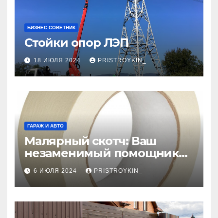
БИЗНЕС СОВЕТНИК
Стойки опор ЛЭП
18 ИЮЛЯ 2024
PRISTROYKIN_
ГАРАЖ И АВТО
Малярный скотч: Ваш
незаменимый помощник
при ремонтных работах
6 ИЮЛЯ 2024
PRISTROYKIN_