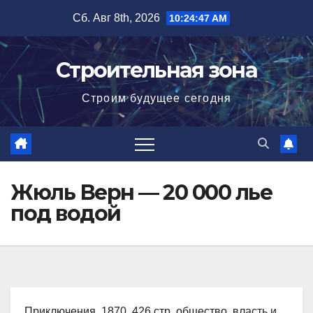
Перейти
Сб. Авг 8th, 2026
10:24:49 AM
к
содержимому
Строительная зона
Строим будущее сегодня
Жюль Верн — 20 000 лье
под водой
Приключения, 1870, 426 стр. общество, власть и