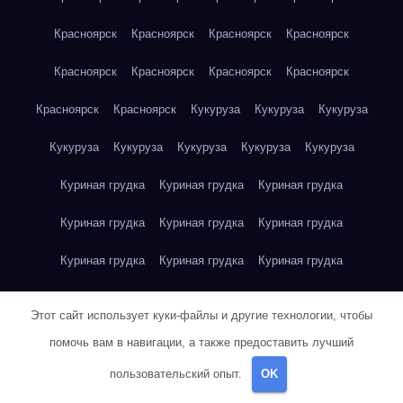
Красноярск
Красноярск
Красноярск
Красноярск
Красноярск
Красноярск
Красноярск
Красноярск
Красноярск
Красноярск
Кукуруза
Кукуруза
Кукуруза
Кукуруза
Кукуруза
Кукуруза
Кукуруза
Кукуруза
Куриная грудка
Куриная грудка
Куриная грудка
Куриная грудка
Куриная грудка
Куриная грудка
Куриная грудка
Куриная грудка
Куриная грудка
Куриная грудка
Куриная грудка
Куриная грудка
Этот сайт использует куки-файлы и другие технологии, чтобы
Куриная грудка
Куриное яйцо
Куриное яйцо
Куриное яйцо
помочь вам в навигации, а также предоставить лучший
пользовательский опыт.
OK
Куриное яйцо
Куриное яйцо
Куриное яйцо
Куриное яйцо