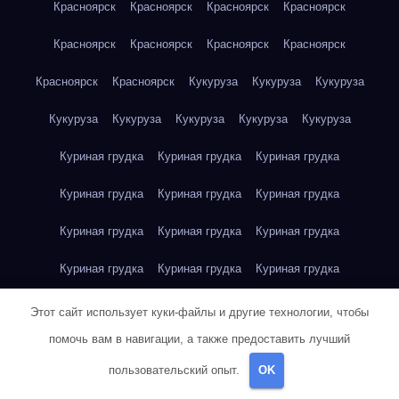
Красноярск
Красноярск
Красноярск
Красноярск
Красноярск
Красноярск
Красноярск
Красноярск
Красноярск
Красноярск
Кукуруза
Кукуруза
Кукуруза
Кукуруза
Кукуруза
Кукуруза
Кукуруза
Кукуруза
Куриная грудка
Куриная грудка
Куриная грудка
Куриная грудка
Куриная грудка
Куриная грудка
Куриная грудка
Куриная грудка
Куриная грудка
Куриная грудка
Куриная грудка
Куриная грудка
Куриная грудка
Куриное яйцо
Куриное яйцо
Куриное яйцо
Этот сайт использует куки-файлы и другие технологии, чтобы
помочь вам в навигации, а также предоставить лучший
Куриное яйцо
Куриное яйцо
Куриное яйцо
Куриное яйцо
пользовательский опыт.
OK
Куриное яйцо
Куриное яйцо