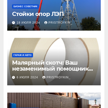
БИЗНЕС СОВЕТНИК
Стойки опор ЛЭП
18 ИЮЛЯ 2024
PRISTROYKIN_
ГАРАЖ И АВТО
Малярный скотч: Ваш
незаменимый помощник
при ремонтных работах
6 ИЮЛЯ 2024
PRISTROYKIN_