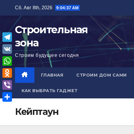
Перейти
Сб. Авг 8th, 2026
9:04:38 AM
к
содержимому
Строительная
зона
T
Строим будущее сегодня
e
V
l
K
W
ГЛАВНАЯ
СТРОИМ ДОМ САМИ
e
h
O
g
a
КАК ВЫБРАТЬ ГАДЖЕТ
d
r
V
t
n
a
i
О
s
Кейптаун
o
m
b
т
A
k
e
п
p
l
r