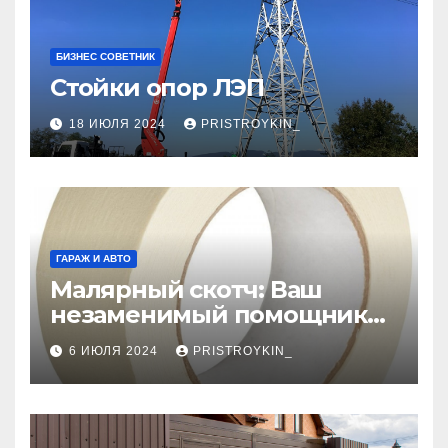
БИЗНЕС СОВЕТНИК
Стойки опор ЛЭП
18 ИЮЛЯ 2024
PRISTROYKIN_
ГАРАЖ И АВТО
Малярный скотч: Ваш
незаменимый помощник
при ремонтных работах
6 ИЮЛЯ 2024
PRISTROYKIN_