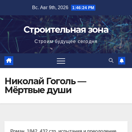
Перейти
Вс. Авг 9th, 2026
1:46:25 PM
к
содержимому
Строительная зона
Строим будущее сегодня
Николай Гоголь —
Мёртвые души
Роман, 1842, 432 стр. испытания и преодоление