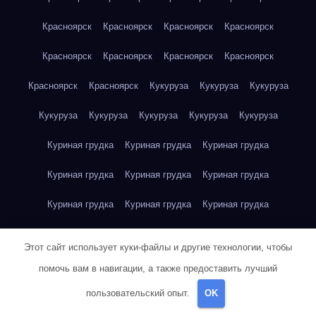
Красноярск
Красноярск
Красноярск
Красноярск
Красноярск
Красноярск
Красноярск
Красноярск
Красноярск
Красноярск
Кукуруза
Кукуруза
Кукуруза
Кукуруза
Кукуруза
Кукуруза
Кукуруза
Кукуруза
Куриная грудка
Куриная грудка
Куриная грудка
Куриная грудка
Куриная грудка
Куриная грудка
Куриная грудка
Куриная грудка
Куриная грудка
Куриная грудка
Куриная грудка
Куриная грудка
Этот сайт использует куки-файлы и другие технологии, чтобы
Куриная грудка
Куриное яйцо
Куриное яйцо
Куриное яйцо
помочь вам в навигации, а также предоставить лучший
пользовательский опыт.
OK
Куриное яйцо
Куриное яйцо
Куриное яйцо
Куриное яйцо