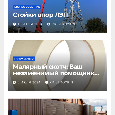
БИЗНЕС СОВЕТНИК
Стойки опор ЛЭП
18 ИЮЛЯ 2024
PRISTROYKIN_
ГАРАЖ И АВТО
Малярный скотч: Ваш
незаменимый помощник
при ремонтных работах
6 ИЮЛЯ 2024
PRISTROYKIN_