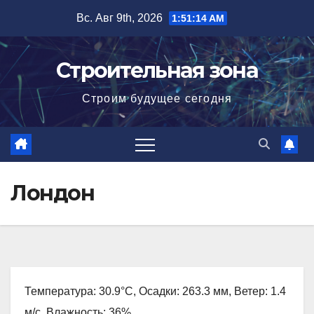
Перейти
Вс. Авг 9th, 2026
1:51:15 AM
к
содержимому
Строительная зона
Строим будущее сегодня
Лондон
Температура: 30.9°C, Осадки: 263.3 мм, Ветер: 1.4
м/с, Влажность: 36%