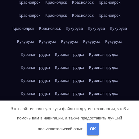
Красноярск
Красноярск
Красноярск
Красноярск
Красноярск
Красноярск
Красноярск
Красноярск
Красноярск
Красноярск
Кукуруза
Кукуруза
Кукуруза
Кукуруза
Кукуруза
Кукуруза
Кукуруза
Кукуруза
Куриная грудка
Куриная грудка
Куриная грудка
Куриная грудка
Куриная грудка
Куриная грудка
Куриная грудка
Куриная грудка
Куриная грудка
Куриная грудка
Куриная грудка
Куриная грудка
Куриная грудка
Куриное яйцо
Куриное яйцо
Куриное яйцо
Этот сайт использует куки-файлы и другие технологии, чтобы
помочь вам в навигации, а также предоставить лучший
Куриное яйцо
Куриное яйцо
Куриное яйцо
Куриное яйцо
пользовательский опыт.
OK
Куриное яйцо
Куриное яйцо