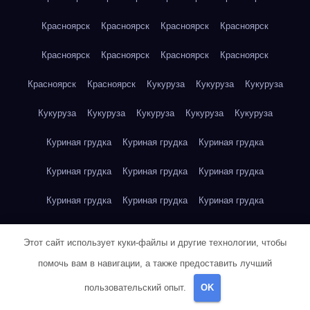
Красноярск
Красноярск
Красноярск
Красноярск
Красноярск
Красноярск
Красноярск
Красноярск
Красноярск
Красноярск
Кукуруза
Кукуруза
Кукуруза
Кукуруза
Кукуруза
Кукуруза
Кукуруза
Кукуруза
Куриная грудка
Куриная грудка
Куриная грудка
Куриная грудка
Куриная грудка
Куриная грудка
Куриная грудка
Куриная грудка
Куриная грудка
Куриная грудка
Куриная грудка
Куриная грудка
Этот сайт использует куки-файлы и другие технологии, чтобы
Куриная грудка
Куриное яйцо
Куриное яйцо
Куриное яйцо
помочь вам в навигации, а также предоставить лучший
пользовательский опыт.
OK
Куриное яйцо
Куриное яйцо
Куриное яйцо
Куриное яйцо