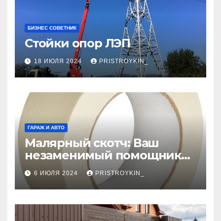
БИЗНЕС СОВЕТНИК
Стойки опор ЛЭП
18 ИЮЛЯ 2024
PRISTROYKIN_
ГАРАЖ И АВТО
Малярный скотч: Ваш
незаменимый помощник
при ремонтных работах
6 ИЮЛЯ 2024
PRISTROYKIN_