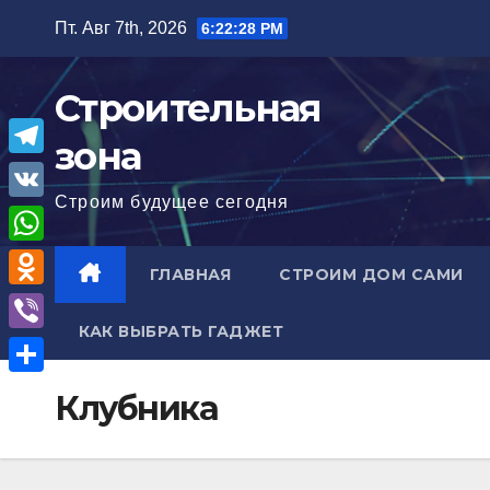
Перейти
Пт. Авг 7th, 2026
6:22:29 PM
к
содержимому
Строительная
зона
T
Строим будущее сегодня
e
V
l
K
W
ГЛАВНАЯ
СТРОИМ ДОМ САМИ
e
h
O
g
a
КАК ВЫБРАТЬ ГАДЖЕТ
d
r
V
t
n
a
i
О
s
Клубника
o
m
b
т
A
k
e
п
p
l
r