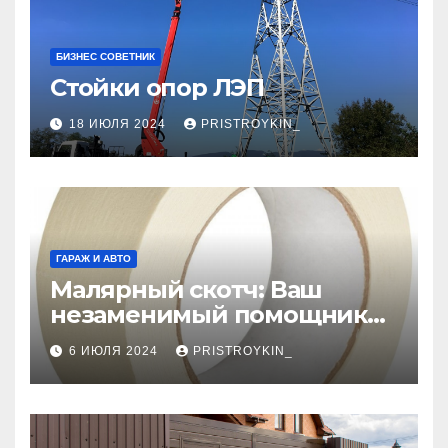
БИЗНЕС СОВЕТНИК
Стойки опор ЛЭП
18 ИЮЛЯ 2024
PRISTROYKIN_
ГАРАЖ И АВТО
Малярный скотч: Ваш
незаменимый помощник
при ремонтных работах
6 ИЮЛЯ 2024
PRISTROYKIN_