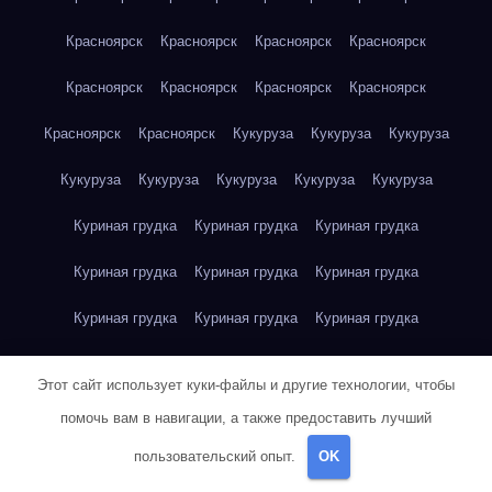
Красноярск
Красноярск
Красноярск
Красноярск
Красноярск
Красноярск
Красноярск
Красноярск
Красноярск
Красноярск
Кукуруза
Кукуруза
Кукуруза
Кукуруза
Кукуруза
Кукуруза
Кукуруза
Кукуруза
Куриная грудка
Куриная грудка
Куриная грудка
Куриная грудка
Куриная грудка
Куриная грудка
Куриная грудка
Куриная грудка
Куриная грудка
Куриная грудка
Куриная грудка
Куриная грудка
Этот сайт использует куки-файлы и другие технологии, чтобы
Куриная грудка
Куриное яйцо
Куриное яйцо
Куриное яйцо
помочь вам в навигации, а также предоставить лучший
пользовательский опыт.
OK
Куриное яйцо
Куриное яйцо
Куриное яйцо
Куриное яйцо