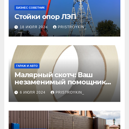
БИЗНЕС СОВЕТНИК
Стойки опор ЛЭП
18 ИЮЛЯ 2024
PRISTROYKIN_
ГАРАЖ И АВТО
Малярный скотч: Ваш
незаменимый помощник
при ремонтных работах
6 ИЮЛЯ 2024
PRISTROYKIN_