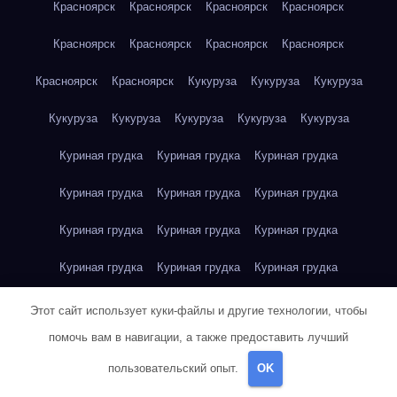
Красноярск
Красноярск
Красноярск
Красноярск
Красноярск
Красноярск
Красноярск
Красноярск
Красноярск
Красноярск
Кукуруза
Кукуруза
Кукуруза
Кукуруза
Кукуруза
Кукуруза
Кукуруза
Кукуруза
Куриная грудка
Куриная грудка
Куриная грудка
Куриная грудка
Куриная грудка
Куриная грудка
Куриная грудка
Куриная грудка
Куриная грудка
Куриная грудка
Куриная грудка
Куриная грудка
Куриная грудка
Куриное яйцо
Куриное яйцо
Куриное яйцо
Этот сайт использует куки-файлы и другие технологии, чтобы
помочь вам в навигации, а также предоставить лучший
Куриное яйцо
Куриное яйцо
Куриное яйцо
Куриное яйцо
пользовательский опыт.
OK
Куриное яйцо
Куриное яйцо