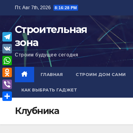
Перейти
Пт. Авг 7th, 2026
8:16:29 PM
к
содержимому
Строительная
зона
T
Строим будущее сегодня
e
V
l
K
W
ГЛАВНАЯ
СТРОИМ ДОМ САМИ
e
h
O
g
a
КАК ВЫБРАТЬ ГАДЖЕТ
d
r
V
t
n
a
i
О
s
Клубника
o
m
b
т
A
k
e
п
p
l
r