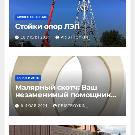
БИЗНЕС СОВЕТНИК
Стойки опор ЛЭП
18 ИЮЛЯ 2024
PRISTROYKIN_
ГАРАЖ И АВТО
Малярный скотч: Ваш
незаменимый помощник
при ремонтных работах
6 ИЮЛЯ 2024
PRISTROYKIN_