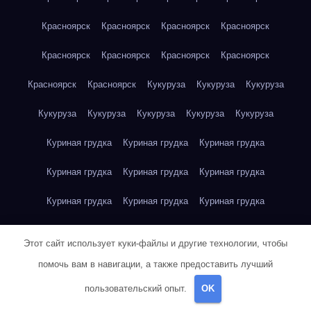
Красноярск
Красноярск
Красноярск
Красноярск
Красноярск
Красноярск
Красноярск
Красноярск
Красноярск
Красноярск
Кукуруза
Кукуруза
Кукуруза
Кукуруза
Кукуруза
Кукуруза
Кукуруза
Кукуруза
Куриная грудка
Куриная грудка
Куриная грудка
Куриная грудка
Куриная грудка
Куриная грудка
Куриная грудка
Куриная грудка
Куриная грудка
Куриная грудка
Куриная грудка
Куриная грудка
Этот сайт использует куки-файлы и другие технологии, чтобы
Куриная грудка
Куриное яйцо
Куриное яйцо
Куриное яйцо
помочь вам в навигации, а также предоставить лучший
пользовательский опыт.
OK
Куриное яйцо
Куриное яйцо
Куриное яйцо
Куриное яйцо