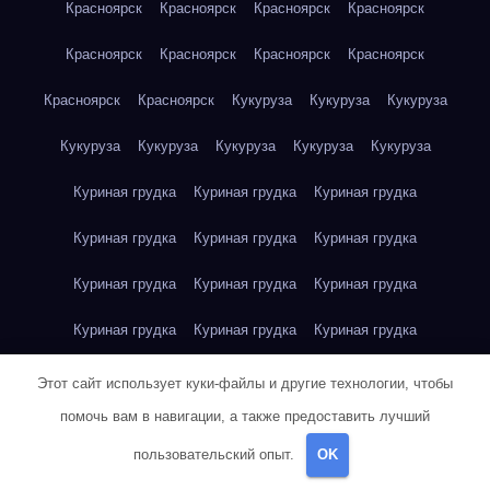
Красноярск
Красноярск
Красноярск
Красноярск
Красноярск
Красноярск
Красноярск
Красноярск
Красноярск
Красноярск
Кукуруза
Кукуруза
Кукуруза
Кукуруза
Кукуруза
Кукуруза
Кукуруза
Кукуруза
Куриная грудка
Куриная грудка
Куриная грудка
Куриная грудка
Куриная грудка
Куриная грудка
Куриная грудка
Куриная грудка
Куриная грудка
Куриная грудка
Куриная грудка
Куриная грудка
Куриная грудка
Куриное яйцо
Куриное яйцо
Куриное яйцо
Этот сайт использует куки-файлы и другие технологии, чтобы
помочь вам в навигации, а также предоставить лучший
Куриное яйцо
Куриное яйцо
Куриное яйцо
Куриное яйцо
пользовательский опыт.
OK
Куриное яйцо
Куриное яйцо