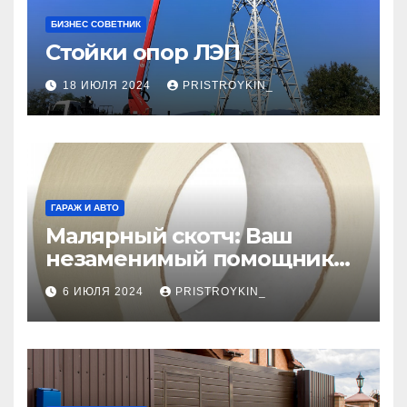
БИЗНЕС СОВЕТНИК
Стойки опор ЛЭП
18 ИЮЛЯ 2024
PRISTROYKIN_
ГАРАЖ И АВТО
Малярный скотч: Ваш
незаменимый помощник
при ремонтных работах
6 ИЮЛЯ 2024
PRISTROYKIN_