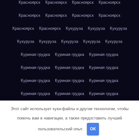
Красноярск
Красноярск
Красноярск
Красноярск
Красноярск
Красноярск
Красноярск
Красноярск
Красноярск
Красноярск
Кукуруза
Кукуруза
Кукуруза
Кукуруза
Кукуруза
Кукуруза
Кукуруза
Кукуруза
Куриная грудка
Куриная грудка
Куриная грудка
Куриная грудка
Куриная грудка
Куриная грудка
Куриная грудка
Куриная грудка
Куриная грудка
Куриная грудка
Куриная грудка
Куриная грудка
Куриная грудка
Куриное яйцо
Куриное яйцо
Куриное яйцо
Этот сайт использует куки-файлы и другие технологии, чтобы
помочь вам в навигации, а также предоставить лучший
Куриное яйцо
Куриное яйцо
Куриное яйцо
Куриное яйцо
пользовательский опыт.
OK
Куриное яйцо
Куриное яйцо