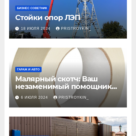
БИЗНЕС СОВЕТНИК
Стойки опор ЛЭП
18 ИЮЛЯ 2024
PRISTROYKIN_
ГАРАЖ И АВТО
Малярный скотч: Ваш
незаменимый помощник
при ремонтных работах
6 ИЮЛЯ 2024
PRISTROYKIN_