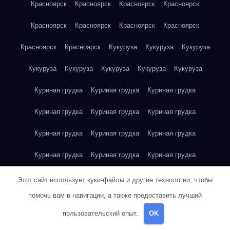
Красноярск
Красноярск
Красноярск
Красноярск
Красноярск
Красноярск
Красноярск
Красноярск
Красноярск
Красноярск
Кукуруза
Кукуруза
Кукуруза
Кукуруза
Кукуруза
Кукуруза
Кукуруза
Кукуруза
Куриная грудка
Куриная грудка
Куриная грудка
Куриная грудка
Куриная грудка
Куриная грудка
Куриная грудка
Куриная грудка
Куриная грудка
Куриная грудка
Куриная грудка
Куриная грудка
Куриная грудка
Куриное яйцо
Куриное яйцо
Куриное яйцо
Этот сайт использует куки-файлы и другие технологии, чтобы
помочь вам в навигации, а также предоставить лучший
Куриное яйцо
Куриное яйцо
Куриное яйцо
Куриное яйцо
пользовательский опыт.
OK
Куриное яйцо
Куриное яйцо