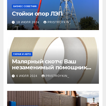
БИЗНЕС СОВЕТНИК
Стойки опор ЛЭП
18 ИЮЛЯ 2024
PRISTROYKIN_
ГАРАЖ И АВТО
Малярный скотч: Ваш
незаменимый помощник
при ремонтных работах
6 ИЮЛЯ 2024
PRISTROYKIN_