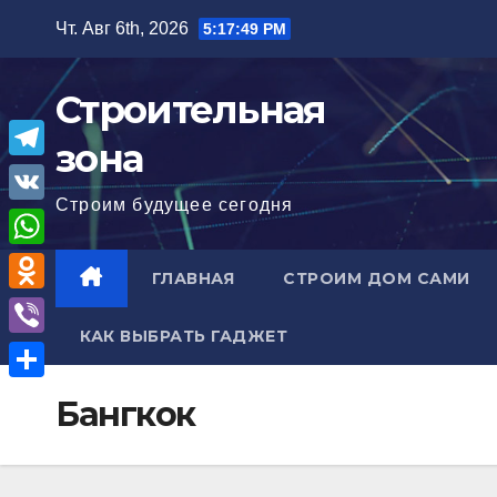
Перейти
Чт. Авг 6th, 2026
5:17:50 PM
к
содержимому
Строительная
зона
T
Строим будущее сегодня
e
V
l
K
W
ГЛАВНАЯ
СТРОИМ ДОМ САМИ
e
h
O
g
a
КАК ВЫБРАТЬ ГАДЖЕТ
d
r
V
t
n
a
i
О
s
Бангкок
o
m
b
т
A
k
e
п
p
l
r