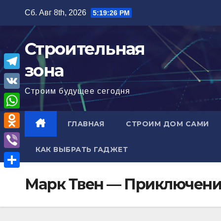
Перейти
Сб. Авг 8th, 2026
5:19:27 PM
к
содержимому
Строительная
зона
T
Строим будущее сегодня
e
V
l
K
W
ГЛАВНАЯ
СТРОИМ ДОМ САМИ
e
h
O
g
a
КАК ВЫБРАТЬ ГАДЖЕТ
d
r
V
t
n
a
i
О
s
Марк Твен — Приключени
o
m
b
т
A
k
e
п
p
l
r