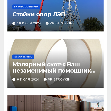
БИЗНЕС СОВЕТНИК
Стойки опор ЛЭП
18 ИЮЛЯ 2024
PRISTROYKIN_
ГАРАЖ И АВТО
Малярный скотч: Ваш
незаменимый помощник
при ремонтных работах
6 ИЮЛЯ 2024
PRISTROYKIN_