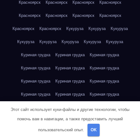
Красноярск
Красноярск
Красноярск
Красноярск
Красноярск
Красноярск
Красноярск
Красноярск
Красноярск
Красноярск
Кукуруза
Кукуруза
Кукуруза
Кукуруза
Кукуруза
Кукуруза
Кукуруза
Кукуруза
Куриная грудка
Куриная грудка
Куриная грудка
Куриная грудка
Куриная грудка
Куриная грудка
Куриная грудка
Куриная грудка
Куриная грудка
Куриная грудка
Куриная грудка
Куриная грудка
Куриная грудка
Куриное яйцо
Куриное яйцо
Куриное яйцо
Этот сайт использует куки-файлы и другие технологии, чтобы
помочь вам в навигации, а также предоставить лучший
Куриное яйцо
Куриное яйцо
Куриное яйцо
Куриное яйцо
пользовательский опыт.
OK
Куриное яйцо
Куриное яйцо