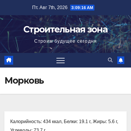
Перейти
Пт. Авг 7th, 2026
3:09:17 AM
к
содержимому
Строительная зона
Строим будущее сегодня
Морковь
Калорийность: 434 ккал, Белки: 19.1 г, Жиры: 5.6 г,
Углеводы: 73.7 г