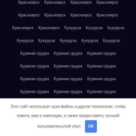
Красноярск
Красноярск
Красноярск
Красноярск
Красноярск
Красноярск
Красноярск
Красноярск
Красноярск
Красноярск
Кукуруза
Кукуруза
Кукуруза
Кукуруза
Кукуруза
Кукуруза
Кукуруза
Кукуруза
Куриная грудка
Куриная грудка
Куриная грудка
Куриная грудка
Куриная грудка
Куриная грудка
Куриная грудка
Куриная грудка
Куриная грудка
Куриная грудка
Куриная грудка
Куриная грудка
Куриная грудка
Куриное яйцо
Куриное яйцо
Куриное яйцо
Этот сайт использует куки-файлы и другие технологии, чтобы
помочь вам в навигации, а также предоставить лучший
Куриное яйцо
Куриное яйцо
Куриное яйцо
Куриное яйцо
пользовательский опыт.
OK
Куриное яйцо
Куриное яйцо