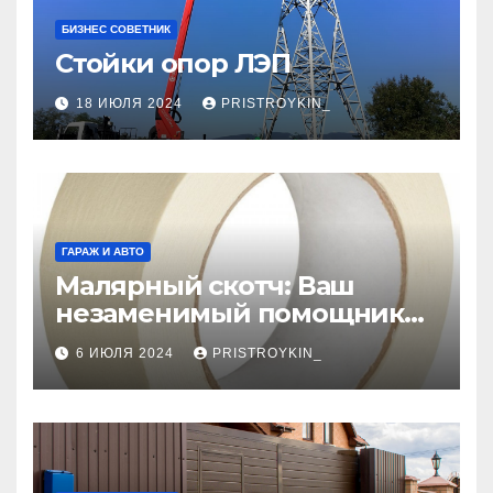
БИЗНЕС СОВЕТНИК
Стойки опор ЛЭП
18 ИЮЛЯ 2024
PRISTROYKIN_
ГАРАЖ И АВТО
Малярный скотч: Ваш
незаменимый помощник
при ремонтных работах
6 ИЮЛЯ 2024
PRISTROYKIN_