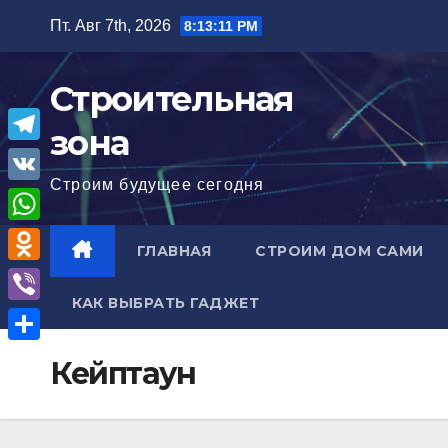
Перейти
Пт. Авг 7th, 2026
8:13:12 PM
к
содержимому
Строительная
зона
T
Строим будущее сегодня
e
V
l
K
W
ГЛАВНАЯ
СТРОИМ ДОМ САМИ
e
h
O
g
a
КАК ВЫБРАТЬ ГАДЖЕТ
d
r
V
t
n
a
i
О
s
Кейптаун
o
m
b
т
A
k
e
п
p
l
r