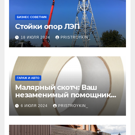
БИЗНЕС СОВЕТНИК
Стойки опор ЛЭП
18 ИЮЛЯ 2024
PRISTROYKIN_
ГАРАЖ И АВТО
Малярный скотч: Ваш
незаменимый помощник
при ремонтных работах
6 ИЮЛЯ 2024
PRISTROYKIN_