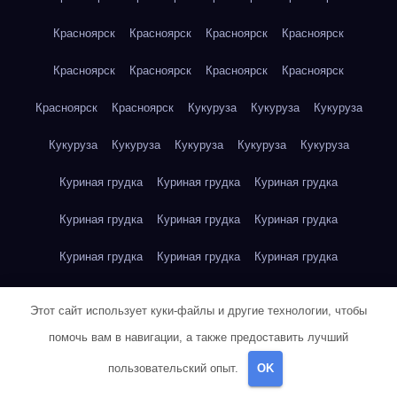
Красноярск
Красноярск
Красноярск
Красноярск
Красноярск
Красноярск
Красноярск
Красноярск
Красноярск
Красноярск
Кукуруза
Кукуруза
Кукуруза
Кукуруза
Кукуруза
Кукуруза
Кукуруза
Кукуруза
Куриная грудка
Куриная грудка
Куриная грудка
Куриная грудка
Куриная грудка
Куриная грудка
Куриная грудка
Куриная грудка
Куриная грудка
Куриная грудка
Куриная грудка
Куриная грудка
Этот сайт использует куки-файлы и другие технологии, чтобы
Куриная грудка
Куриное яйцо
Куриное яйцо
Куриное яйцо
помочь вам в навигации, а также предоставить лучший
пользовательский опыт.
OK
Куриное яйцо
Куриное яйцо
Куриное яйцо
Куриное яйцо