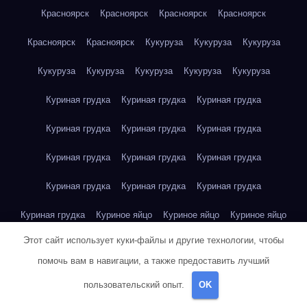
Красноярск
Красноярск
Красноярск
Красноярск
Красноярск
Красноярск
Кукуруза
Кукуруза
Кукуруза
Кукуруза
Кукуруза
Кукуруза
Кукуруза
Кукуруза
Куриная грудка
Куриная грудка
Куриная грудка
Куриная грудка
Куриная грудка
Куриная грудка
Куриная грудка
Куриная грудка
Куриная грудка
Куриная грудка
Куриная грудка
Куриная грудка
Куриная грудка
Куриное яйцо
Куриное яйцо
Куриное яйцо
Этот сайт использует куки-файлы и другие технологии, чтобы
Куриное яйцо
Куриное яйцо
Куриное яйцо
Куриное яйцо
помочь вам в навигации, а также предоставить лучший
Куриное яйцо
Куриное яйцо
пользовательский опыт.
OK
Курт Воннегут — Бойня номер пять