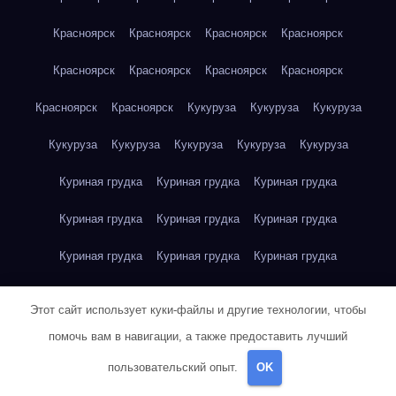
Красноярск
Красноярск
Красноярск
Красноярск
Красноярск
Красноярск
Красноярск
Красноярск
Красноярск
Красноярск
Кукуруза
Кукуруза
Кукуруза
Кукуруза
Кукуруза
Кукуруза
Кукуруза
Кукуруза
Куриная грудка
Куриная грудка
Куриная грудка
Куриная грудка
Куриная грудка
Куриная грудка
Куриная грудка
Куриная грудка
Куриная грудка
Куриная грудка
Куриная грудка
Куриная грудка
Этот сайт использует куки-файлы и другие технологии, чтобы
Куриная грудка
Куриное яйцо
Куриное яйцо
Куриное яйцо
помочь вам в навигации, а также предоставить лучший
пользовательский опыт.
OK
Куриное яйцо
Куриное яйцо
Куриное яйцо
Куриное яйцо