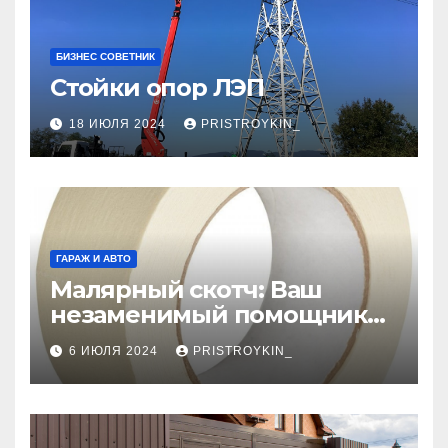
БИЗНЕС СОВЕТНИК
Стойки опор ЛЭП
18 ИЮЛЯ 2024
PRISTROYKIN_
ГАРАЖ И АВТО
Малярный скотч: Ваш
незаменимый помощник
при ремонтных работах
6 ИЮЛЯ 2024
PRISTROYKIN_