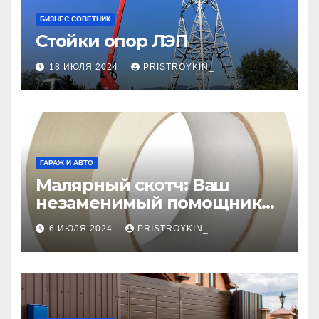
БИЗНЕС СОВЕТНИК
Стойки опор ЛЭП
18 ИЮЛЯ 2024
PRISTROYKIN_
ГАРАЖ И АВТО
Малярный скотч: Ваш
незаменимый помощник
при ремонтных работах
6 ИЮЛЯ 2024
PRISTROYKIN_