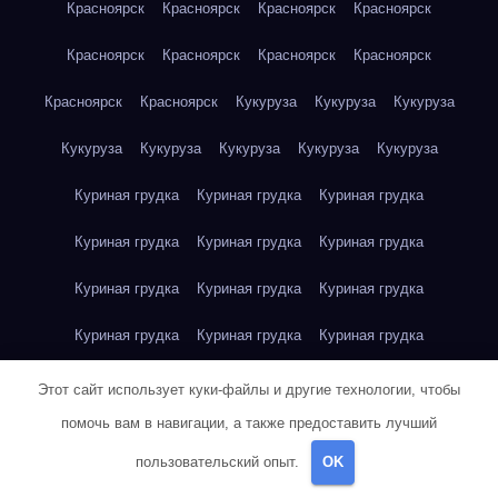
Красноярск
Красноярск
Красноярск
Красноярск
Красноярск
Красноярск
Красноярск
Красноярск
Красноярск
Красноярск
Кукуруза
Кукуруза
Кукуруза
Кукуруза
Кукуруза
Кукуруза
Кукуруза
Кукуруза
Куриная грудка
Куриная грудка
Куриная грудка
Куриная грудка
Куриная грудка
Куриная грудка
Куриная грудка
Куриная грудка
Куриная грудка
Куриная грудка
Куриная грудка
Куриная грудка
Куриная грудка
Куриное яйцо
Куриное яйцо
Куриное яйцо
Этот сайт использует куки-файлы и другие технологии, чтобы
помочь вам в навигации, а также предоставить лучший
Куриное яйцо
Куриное яйцо
Куриное яйцо
Куриное яйцо
пользовательский опыт.
OK
Куриное яйцо
Куриное яйцо