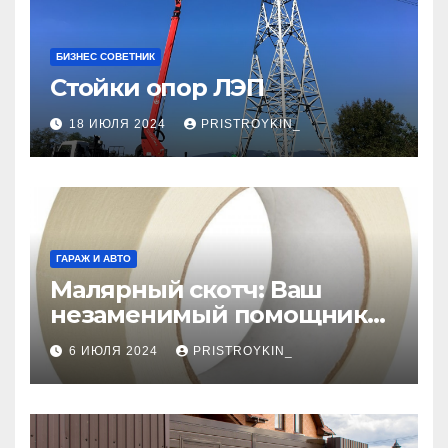
БИЗНЕС СОВЕТНИК
Стойки опор ЛЭП
18 ИЮЛЯ 2024
PRISTROYKIN_
ГАРАЖ И АВТО
Малярный скотч: Ваш
незаменимый помощник
при ремонтных работах
6 ИЮЛЯ 2024
PRISTROYKIN_