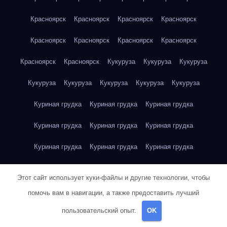
Красноярск
Красноярск
Красноярск
Красноярск
Красноярск
Красноярск
Красноярск
Красноярск
Красноярск
Красноярск
Кукуруза
Кукуруза
Кукуруза
Кукуруза
Кукуруза
Кукуруза
Кукуруза
Кукуруза
Куриная грудка
Куриная грудка
Куриная грудка
Куриная грудка
Куриная грудка
Куриная грудка
Куриная грудка
Куриная грудка
Куриная грудка
Куриная грудка
Куриная грудка
Куриная грудка
Этот сайт использует куки-файлы и другие технологии, чтобы
Куриная грудка
Куриное яйцо
Куриное яйцо
Куриное яйцо
помочь вам в навигации, а также предоставить лучший
пользовательский опыт.
OK
Куриное яйцо
Куриное яйцо
Куриное яйцо
Куриное яйцо