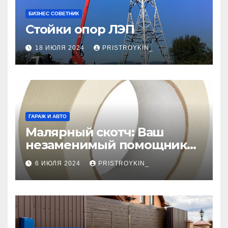
БИЗНЕС СОВЕТНИК
Стойки опор ЛЭП
18 ИЮЛЯ 2024
PRISTROYKIN_
ГАРАЖ И АВТО
Малярный скотч: Ваш
незаменимый помощник
при ремонтных работах
6 ИЮЛЯ 2024
PRISTROYKIN_