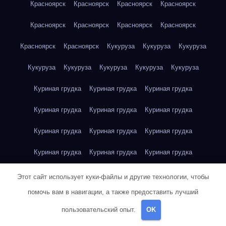
Красноярск
Красноярск
Красноярск
Красноярск
Красноярск
Красноярск
Красноярск
Красноярск
Красноярск
Красноярск
Кукуруза
Кукуруза
Кукуруза
Кукуруза
Кукуруза
Кукуруза
Кукуруза
Кукуруза
Куриная грудка
Куриная грудка
Куриная грудка
Куриная грудка
Куриная грудка
Куриная грудка
Куриная грудка
Куриная грудка
Куриная грудка
Куриная грудка
Куриная грудка
Куриная грудка
Куриная грудка
Куриное яйцо
Куриное яйцо
Куриное яйцо
Этот сайт использует куки-файлы и другие технологии, чтобы
помочь вам в навигации, а также предоставить лучший
Куриное яйцо
Куриное яйцо
Куриное яйцо
Куриное яйцо
пользовательский опыт.
OK
Куриное яйцо
Куриное яйцо