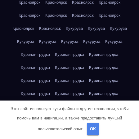
Красноярск
Красноярск
Красноярск
Красноярск
Красноярск
Красноярск
Красноярск
Красноярск
Красноярск
Красноярск
Кукуруза
Кукуруза
Кукуруза
Кукуруза
Кукуруза
Кукуруза
Кукуруза
Кукуруза
Куриная грудка
Куриная грудка
Куриная грудка
Куриная грудка
Куриная грудка
Куриная грудка
Куриная грудка
Куриная грудка
Куриная грудка
Куриная грудка
Куриная грудка
Куриная грудка
Куриная грудка
Куриное яйцо
Куриное яйцо
Куриное яйцо
Этот сайт использует куки-файлы и другие технологии, чтобы
помочь вам в навигации, а также предоставить лучший
Куриное яйцо
Куриное яйцо
Куриное яйцо
Куриное яйцо
пользовательский опыт.
OK
Куриное яйцо
Куриное яйцо