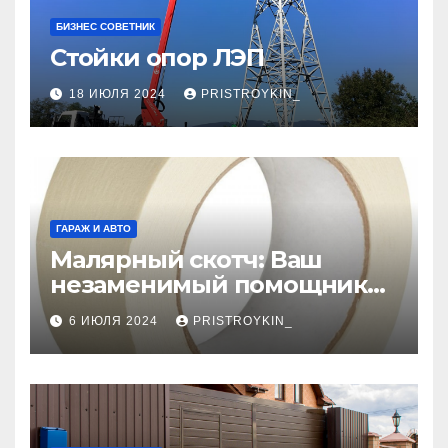
БИЗНЕС СОВЕТНИК
Стойки опор ЛЭП
18 ИЮЛЯ 2024
PRISTROYKIN_
ГАРАЖ И АВТО
Малярный скотч: Ваш
незаменимый помощник
при ремонтных работах
6 ИЮЛЯ 2024
PRISTROYKIN_