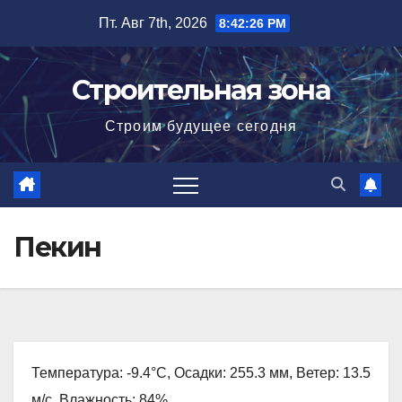
Перейти
Пт. Авг 7th, 2026
8:42:27 PM
к
содержимому
Строительная зона
Строим будущее сегодня
Пекин
Температура: -9.4°C, Осадки: 255.3 мм, Ветер: 13.5
м/с, Влажность: 84%