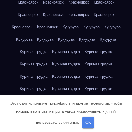
Красноярск
Красноярск
Красноярск
Красноярск
Красноярск
Красноярск
Красноярск
Красноярск
Красноярск
Красноярск
Кукуруза
Кукуруза
Кукуруза
Кукуруза
Кукуруза
Кукуруза
Кукуруза
Кукуруза
Куриная грудка
Куриная грудка
Куриная грудка
Куриная грудка
Куриная грудка
Куриная грудка
Куриная грудка
Куриная грудка
Куриная грудка
Куриная грудка
Куриная грудка
Куриная грудка
Куриная грудка
Куриное яйцо
Куриное яйцо
Куриное яйцо
Этот сайт использует куки-файлы и другие технологии, чтобы
помочь вам в навигации, а также предоставить лучший
Куриное яйцо
Куриное яйцо
Куриное яйцо
Куриное яйцо
пользовательский опыт.
OK
Куриное яйцо
Куриное яйцо