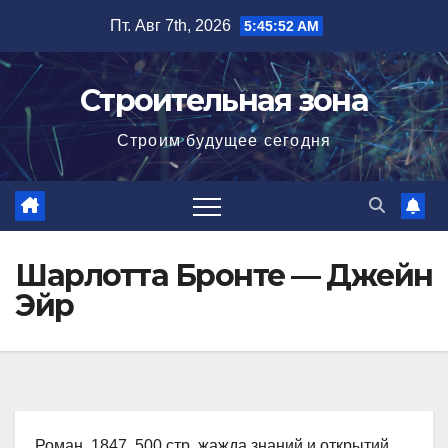
Перейти
Пт. Авг 7th, 2026
5:45:53 AM
к
содержимому
Строительная зона
Строим будущее сегодня
Шарлотта Бронте — Джейн
Эйр
Роман, 1847, 500 стр. жажда знаний и открытий