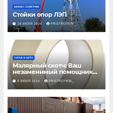
БИЗНЕС СОВЕТНИК
Стойки опор ЛЭП
18 ИЮЛЯ 2024
PRISTROYKIN_
ГАРАЖ И АВТО
Малярный скотч: Ваш
незаменимый помощник
при ремонтных работах
6 ИЮЛЯ 2024
PRISTROYKIN_