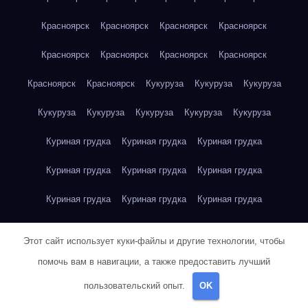
Красноярск
Красноярск
Красноярск
Красноярск
Красноярск
Красноярск
Красноярск
Красноярск
Красноярск
Красноярск
Кукуруза
Кукуруза
Кукуруза
Кукуруза
Кукуруза
Кукуруза
Кукуруза
Кукуруза
Куриная грудка
Куриная грудка
Куриная грудка
Куриная грудка
Куриная грудка
Куриная грудка
Куриная грудка
Куриная грудка
Куриная грудка
Куриная грудка
Куриная грудка
Куриная грудка
Этот сайт использует куки-файлы и другие технологии, чтобы
Куриная грудка
Куриное яйцо
Куриное яйцо
Куриное яйцо
помочь вам в навигации, а также предоставить лучший
пользовательский опыт.
OK
Куриное яйцо
Куриное яйцо
Куриное яйцо
Куриное яйцо