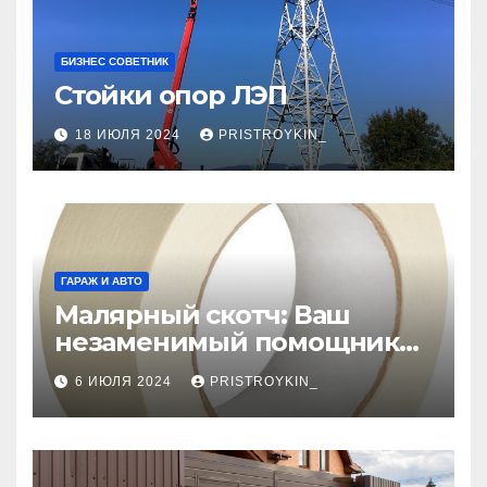
БИЗНЕС СОВЕТНИК
Стойки опор ЛЭП
18 ИЮЛЯ 2024
PRISTROYKIN_
ГАРАЖ И АВТО
Малярный скотч: Ваш
незаменимый помощник
при ремонтных работах
6 ИЮЛЯ 2024
PRISTROYKIN_