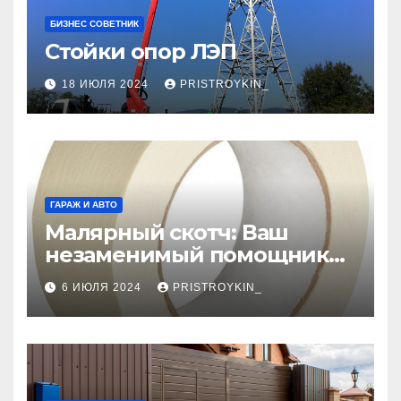
БИЗНЕС СОВЕТНИК
Стойки опор ЛЭП
18 ИЮЛЯ 2024
PRISTROYKIN_
ГАРАЖ И АВТО
Малярный скотч: Ваш
незаменимый помощник
при ремонтных работах
6 ИЮЛЯ 2024
PRISTROYKIN_