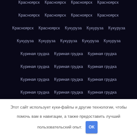
Красноярск
Красноярск
Красноярск
Красноярск
Красноярск
Красноярск
Красноярск
Красноярск
Красноярск
Красноярск
Кукуруза
Кукуруза
Кукуруза
Кукуруза
Кукуруза
Кукуруза
Кукуруза
Кукуруза
Куриная грудка
Куриная грудка
Куриная грудка
Куриная грудка
Куриная грудка
Куриная грудка
Куриная грудка
Куриная грудка
Куриная грудка
Куриная грудка
Куриная грудка
Куриная грудка
Куриная грудка
Куриное яйцо
Куриное яйцо
Куриное яйцо
Этот сайт использует куки-файлы и другие технологии, чтобы
помочь вам в навигации, а также предоставить лучший
Куриное яйцо
Куриное яйцо
Куриное яйцо
Куриное яйцо
пользовательский опыт.
OK
Куриное яйцо
Куриное яйцо