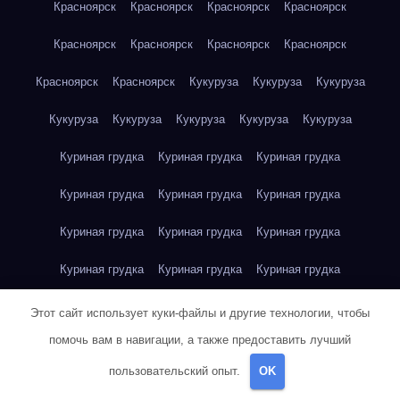
Красноярск
Красноярск
Красноярск
Красноярск
Красноярск
Красноярск
Красноярск
Красноярск
Красноярск
Красноярск
Кукуруза
Кукуруза
Кукуруза
Кукуруза
Кукуруза
Кукуруза
Кукуруза
Кукуруза
Куриная грудка
Куриная грудка
Куриная грудка
Куриная грудка
Куриная грудка
Куриная грудка
Куриная грудка
Куриная грудка
Куриная грудка
Куриная грудка
Куриная грудка
Куриная грудка
Куриная грудка
Куриное яйцо
Куриное яйцо
Куриное яйцо
Этот сайт использует куки-файлы и другие технологии, чтобы
помочь вам в навигации, а также предоставить лучший
Куриное яйцо
Куриное яйцо
Куриное яйцо
Куриное яйцо
пользовательский опыт.
OK
Куриное яйцо
Куриное яйцо