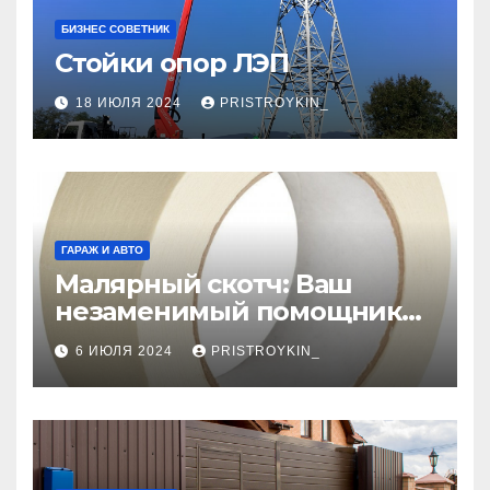
БИЗНЕС СОВЕТНИК
Стойки опор ЛЭП
18 ИЮЛЯ 2024
PRISTROYKIN_
ГАРАЖ И АВТО
Малярный скотч: Ваш
незаменимый помощник
при ремонтных работах
6 ИЮЛЯ 2024
PRISTROYKIN_