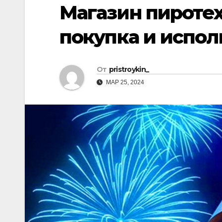
р
Магазин пиротех
p
a
а
s
покупка и испо
в
s
и
n
т
От
pristroykin_
i
ь
МАР 25, 2024
k
i