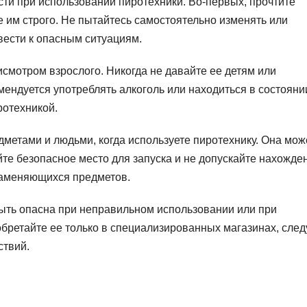
ти при использовании пиротехники. Во-первых, прочтите
е им строго. Не пытайтесь самостоятельно изменять или
вести к опасным ситуациям.
исмотром взрослого. Никогда не давайте ее детям или
омендуется употреблять алкоголь или находиться в состояни
ротехникой.
дметами и людьми, когда используете пиротехнику. Она мож
те безопасное место для запуска и не допускайте нахожде
ламеняющихся предметов.
быть опасна при неправильном использовании или при
бретайте ее только в специализированных магазинах, след
ствий.