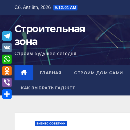
Перейти
Сб. Авг 8th, 2026
9:12:03 AM
к
содержимому
Строительная
зона
T
Строим будущее сегодня
e
V
l
K
W
ГЛАВНАЯ
СТРОИМ ДОМ САМИ
e
h
O
g
a
КАК ВЫБРАТЬ ГАДЖЕТ
d
r
V
t
n
a
i
О
s
o
m
b
т
A
k
e
п
p
БИЗНЕС СОВЕТНИК
l
r