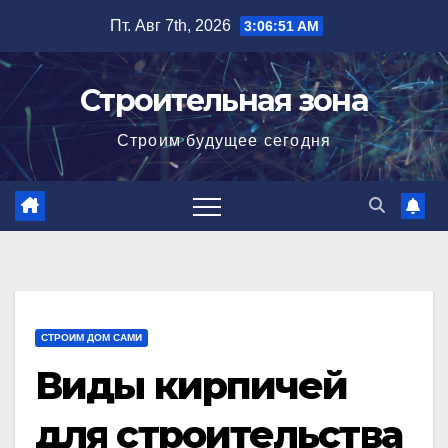
Перейти
Пт. Авг 7th, 2026
3:06:53 AM
к
содержимому
Строительная зона
Строим будущее сегодня
СТРОИМ ДОМ САМИ
Виды кирпичей
для строительства