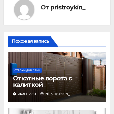
От
pristroykin_
Похожая запись
СТРОИМ ДОМ САМИ
Откатные ворота с
калиткой
ИЮЛ 1, 2024
PRISTROYKIN_