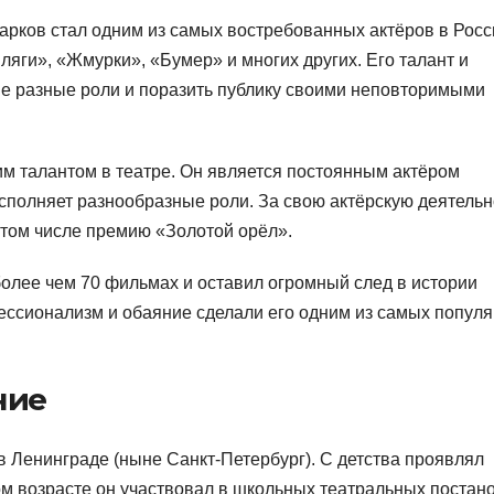
рков стал одним из самых востребованных актёров в Росс
ляги», «Жмурки», «Бумер» и многих других. Его талант и
е разные роли и поразить публику своими неповторимыми
им талантом в театре. Он является постоянным актёром
 исполняет разнообразные роли. За свою актёрскую деятельн
 том числе премию «Золотой орёл».
более чем 70 фильмах и оставил огромный след в истории
офессионализм и обаяние сделали его одним из самых попул
ние
 Ленинграде (ныне Санкт-Петербург). С детства проявлял
ном возрасте он участвовал в школьных театральных постан