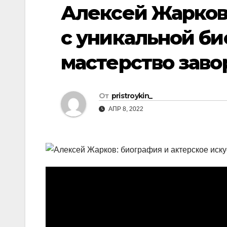
р
Алексей Жарков
p
a
а
s
с уникальной би
в
s
и
мастерство зав
n
т
i
ь
k
От
pristroykin_
i
АПР 8, 2022