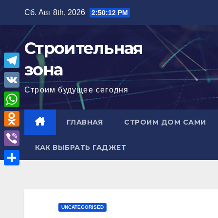
Перейти
Сб. Авг 8th, 2026
2:50:13 PM
к
содержимому
Строительная
зона
T
Строим будущее сегодня
e
V
l
K
W
ГЛАВНАЯ
СТРОИМ ДОМ САМИ
e
h
O
g
a
КАК ВЫБРАТЬ ГАДЖЕТ
d
r
V
t
n
a
i
О
s
o
m
b
т
A
k
e
п
p
UNCATEGORISED
l
r