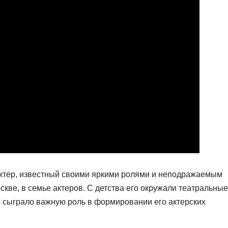
ктер, известный своими яркими ролями и неподражаемым
скве, в семье актеров. С детства его окружали театральные
о сыграло важную роль в формировании его актерских